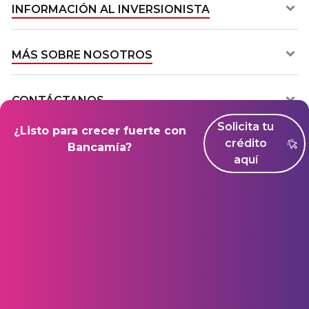
INFORMACIÓN AL INVERSIONISTA​
MÁS SOBRE NOSOTROS​
CONTÁCTANOS​
Solicita tu
¿Listo para crecer fuerte con
crédito
Bancamía?
Descarga la App Banca
aquí
móvil de Bancamía
Superintendencia Financiera de Colombia
Seguros de Depósito de Fogafín
Mapa del sitio
© Copyright 2021 – Bancamía. Todos los derechos reservados.