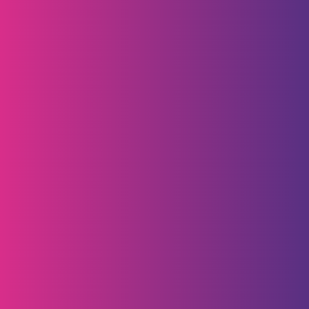
CDT Digital
Si ya estás vinculado
con una cuenta de ahorros
,
Bancamía tiene la opción de abrir un
CDT Digital con
tasa de interés preferencial
, a través de la app Banca