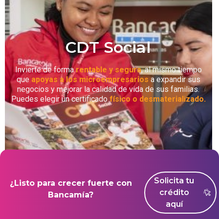
CDT Social
Invierte de forma
rentable y segura
, al mismo tiempo
que
apoyas a los microempresarios
a expandir sus
negocios y mejorar la calidad de vida de sus familias.
Puedes elegir un certificado
físico o desmaterializado.
Solicita tu
¿Listo para crecer fuerte con
crédito
Bancamía?
aquí