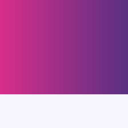
encontrarás productos, servicios e
historias inspiradoras que impulsarán tu
progreso personal y financiero.
Conoce más aquí