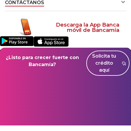
CONTÁCTANOS​
Descarga la App Banca
móvil de Bancamía
Solicita tu
Superintendencia Financiera de Colombia
¿Listo para crecer fuerte con
crédito
Bancamía?
Seguros de Depósito de Fogafín
Mapa del sitio
aquí
© Copyright 2021 – Bancamía. Todos los derechos reservados.