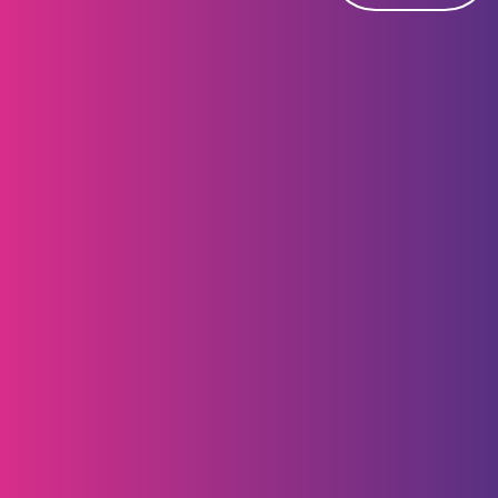
GESTIÓN DE COBRANZA​
ACCEDE RÁPIDAMENTE​
INFORMACIÓN AL INVERSIONISTA​
MÁS SOBRE NOSOTROS​
CONTÁCTANOS​
Descarga la App Banca
móvil de Bancamía