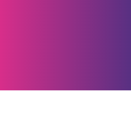
Superintendencia Financiera de Colombia
Seguros de Depósito de Fogafín
Mapa del sitio
© Copyright 2021 – Bancamía. Todos los derechos reservados.