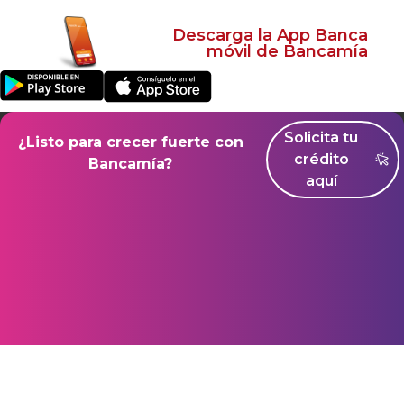
Descarga la App Banca
móvil de Bancamía
Superintendencia Financiera de Colombia
Solicita tu
¿Listo para crecer fuerte con
Seguros de Depósito de Fogafín
Mapa del sitio
crédito
Bancamía?
© Copyright 2021 – Bancamía. Todos los derechos reservados.
aquí