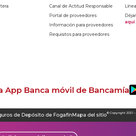
tera
Canal de Actitud Responsable
Líne
Portal de proveedores
Déja
aquí
Información para proveedores
Requisitos para proveedores
la App Banca móvil de Bancamía
© Copyright 2021 –
guros de Depósito de Fogafín
Mapa del sitio