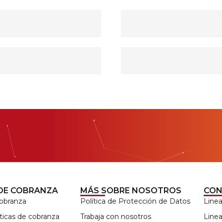
DE COBRANZA
MÁS SOBRE NOSOTROS
CON
cobranza
Política de Protección de Datos
Line
ticas de cobranza
Trabaja con nosotros
Line