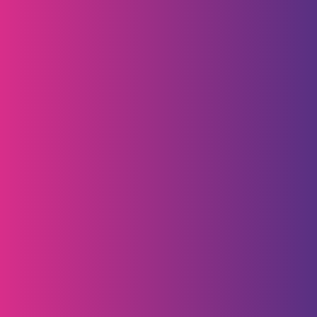
CONTÁCTANOS​
Descarga la App Banca
móvil de Bancamía
Superintendencia Financiera de Colombia
Seguros de Depósito de Fogafín
Mapa del sitio
© Copyright 2021 – Bancamía. Todos los derechos reservados.