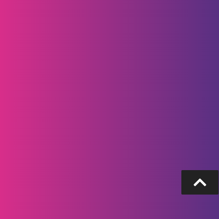
Revista Progreso
Superintendencia Financiera de Colombia
Seguros de Depósito de Fogafín
Mapa del sitio
|
© Copyright 2021 – Bancamía. Todos los derechos reservados. |