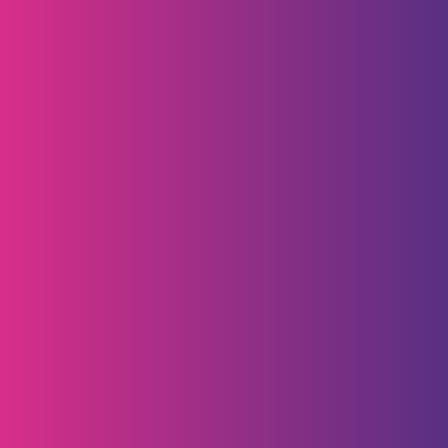
Revista Progreso
Superintendencia Financiera de Colombia
Seguros de Depósito de Fogafín
Mapa del sitio
|
© Copyright 2021 – Bancamía. Todos los derechos reservados. |